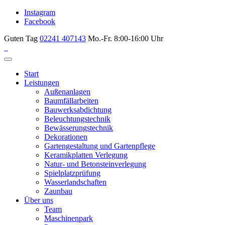
Instagram
Facebook
Guten Tag
02241 407143
Mo.-Fr. 8:00-16:00 Uhr
Start
Leistungen
Außenanlagen
Baumfällarbeiten
Bauwerksabdichtung
Beleuchtungstechnik
Bewässerungstechnik
Dekorationen
Gartengestaltung und Gartenpflege
Keramikplatten Verlegung
Natur- und Betonsteinverlegung
Spielplatzprüfung
Wasserlandschaften
Zaunbau
Über uns
Team
Maschinenpark