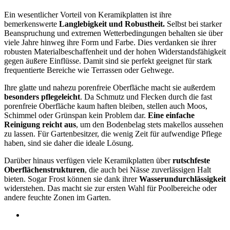
Ein wesentlicher Vorteil von Keramikplatten ist ihre
bemerkenswerte
Langlebigkeit und Robustheit.
Selbst bei starker
Beanspruchung und extremen Wetterbedingungen behalten sie über
viele Jahre hinweg ihre Form und Farbe. Dies verdanken sie ihrer
robusten Materialbeschaffenheit und der hohen Widerstandsfähigkeit
gegen äußere Einflüsse. Damit sind sie perfekt geeignet für stark
frequentierte Bereiche wie Terrassen oder Gehwege.
Ihre glatte und nahezu porenfreie Oberfläche macht sie außerdem
besonders pflegeleicht
. Da Schmutz und Flecken durch die fast
porenfreie Oberfläche kaum haften bleiben, stellen auch Moos,
Schimmel oder Grünspan kein Problem dar.
Eine einfache
Reinigung reicht aus
, um den Bodenbelag stets makellos aussehen
zu lassen. Für Gartenbesitzer, die wenig Zeit für aufwendige Pflege
haben, sind sie daher die ideale Lösung.
Darüber hinaus verfügen viele Keramikplatten über
rutschfeste
Oberflächenstrukturen
, die auch bei Nässe zuverlässigen Halt
bieten. Sogar Frost können sie dank ihrer
Wasserundurchlässigkeit
widerstehen. Das macht sie zur ersten Wahl für Poolbereiche oder
andere feuchte Zonen im Garten.