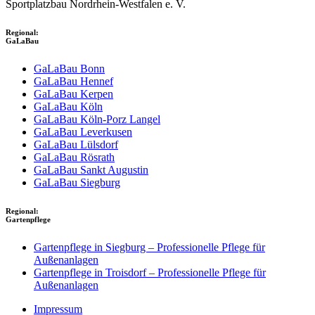
Sportplatzbau Nordrhein-Westfalen e. V.
Regional:
GaLaBau
GaLaBau Bonn
GaLaBau Hennef
GaLaBau Kerpen
GaLaBau Köln
GaLaBau Köln-Porz Langel
GaLaBau Leverkusen
GaLaBau Lülsdorf
GaLaBau Rösrath
GaLaBau Sankt Augustin
GaLaBau Siegburg
Regional:
Gartenpflege
Gartenpflege in Siegburg – Professionelle Pflege für
Außenanlagen
Gartenpflege in Troisdorf – Professionelle Pflege für
Außenanlagen
Impressum