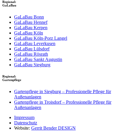
Regional:
GaLaBau
GaLaBau Bonn
GaLaBau Hennef
GaLaBau Kerpen
GaLaBau Köln
GaLaBau Köln-Porz Langel
GaLaBau Leverkusen
GaLaBau Lülsdorf
GaLaBau Rösrath
GaLaBau Sankt Augustin
GaLaBau Siegburg
Regional:
Gartenpflege
Gartenpflege in Siegburg – Professionelle Pflege für
Außenanlagen
Gartenpflege in Troisdorf – Professionelle Pflege für
Außenanlagen
Impressum
Datenschutz
Website:
Gerrit Bender DESIGN