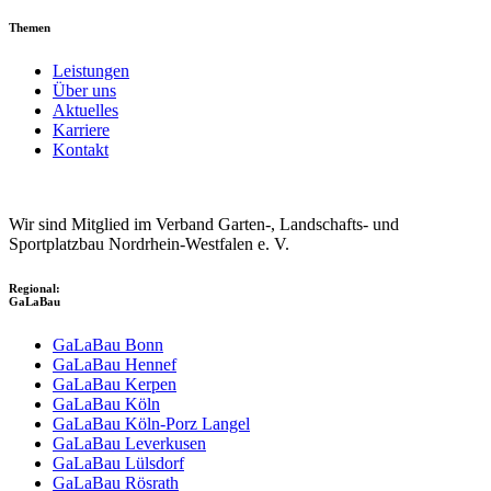
Themen
Leistungen
Über uns
Aktuelles
Karriere
Kontakt
Wir sind Mitglied im Verband Garten-, Landschafts- und
Sportplatzbau Nordrhein-Westfalen e. V.
Regional:
GaLaBau
GaLaBau Bonn
GaLaBau Hennef
GaLaBau Kerpen
GaLaBau Köln
GaLaBau Köln-Porz Langel
GaLaBau Leverkusen
GaLaBau Lülsdorf
GaLaBau Rösrath