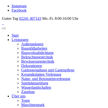
Instagram
Facebook
Guten Tag
02241 407143
Mo.-Fr. 8:00-16:00 Uhr
Start
Leistungen
Außenanlagen
Baumfällarbeiten
Bauwerksabdichtung
Beleuchtungstechnik
Bewässerungstechnik
Dekorationen
Gartengestaltung und Gartenpflege
Keramikplatten Verlegung
Natur- und Betonsteinverlegung
Spielplatzprüfung
Wasserlandschaften
Zaunbau
Über uns
Team
Maschinenpark