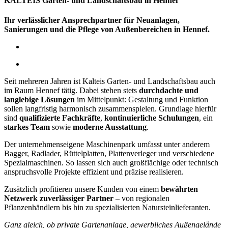
KALTEIS Garten- und Landschaftsbau in Hennef
Ihr verlässlicher Ansprechpartner für Neuanlagen,
Sanierungen und die Pflege von Außenbereichen in Hennef.
Seit mehreren Jahren ist Kalteis Garten- und Landschaftsbau auch
im Raum Hennef tätig. Dabei stehen stets
durchdachte und
langlebige Lösungen
im Mittelpunkt: Gestaltung und Funktion
sollen langfristig harmonisch zusammenspielen. Grundlage hierfür
sind
qualifizierte Fachkräfte
,
kontinuierliche Schulungen
, ein
starkes Team
sowie
moderne Ausstattung
.
Der unternehmenseigene Maschinenpark umfasst unter anderem
Bagger, Radlader, Rüttelplatten, Plattenverleger und verschiedene
Spezialmaschinen. So lassen sich auch großflächige oder technisch
anspruchsvolle Projekte effizient und präzise realisieren.
Zusätzlich profitieren unsere Kunden von einem
bewährten
Netzwerk zuverlässiger Partner
– von regionalen
Pflanzenhändlern bis hin zu spezialisierten Natursteinlieferanten.
Ganz gleich, ob private Gartenanlage, gewerbliches Außengelände